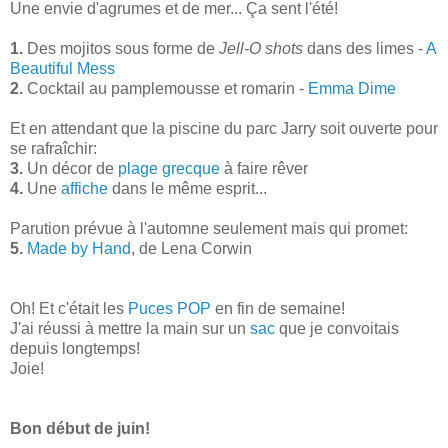
Une envie d'agrumes et de mer... Ça sent l'été!
1.
Des mojitos sous forme de
Jell-O shots
dans des limes -
A
Beautiful Mess
2.
Cocktail au pamplemousse et romarin -
Emma Dime
Et en attendant que la piscine du parc Jarry soit ouverte pour
se rafraîchir:
3.
Un décor de
plage grecque
à faire rêver
4.
Une
affiche
dans le même esprit...
Parution prévue à l'automne seulement mais qui promet:
5.
Made by Hand
, de Lena Corwin
Oh! Et c'était les
Puces POP
en fin de semaine!
J'ai réussi à mettre la main sur un
sac
que je convoitais
depuis longtemps!
Joie!
Bon début de juin!