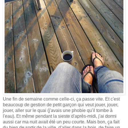
Une fin de semaine comme celle-ci, ça passe vite. Et c'est
beaucoup de gestion de petit garçon qui veut jouer, jouer,
jouer, aller sur le quai (j'avais une phobie qu'il tombe à
l'eau). Et même pendant la sieste d'après-midi, j'ai dormi
aussi car ma nuit avait été un peu courte. Mais bon, ça fait
du bien de sortir de la ville, d'aller dans la bois, de faire un