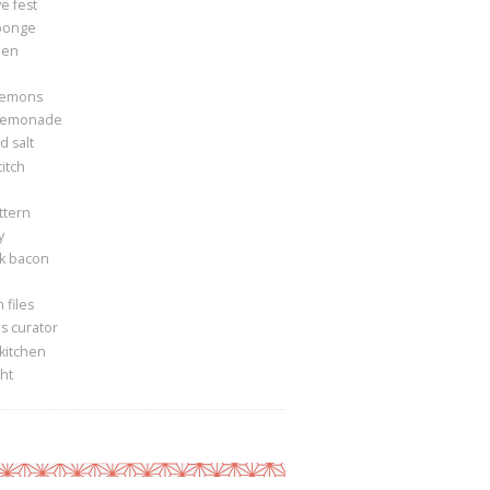
e fest
ponge
een
lemons
lemonade
 salt
itch
ttern
y
k bacon
 files
s curator
 kitchen
ght