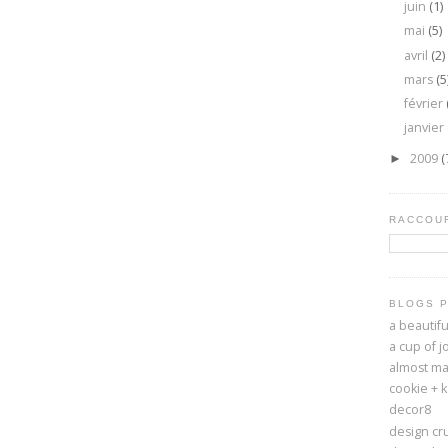
juin
(1)
mai
(5)
avril
(2)
mars
(5
février
janvier
2009
(
►
RACCOUR
BLOGS 
a beautif
a cup of j
almost ma
cookie + 
decor8
design cr