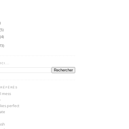
)
(5)
(4)
73)
CI...
PRÉFÉRÉS
ul mess
o
kes perfect
kate
ush