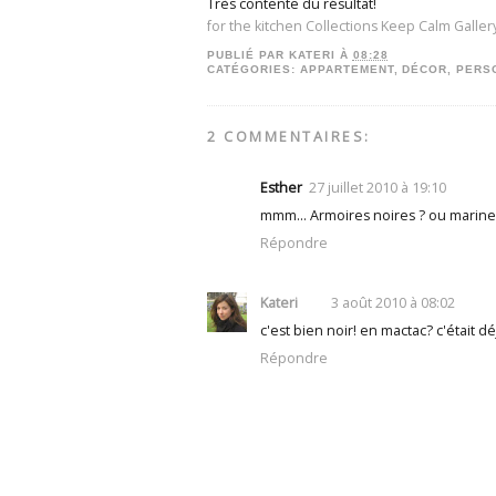
Très contente du résultat!
for the kitchen Collections Keep Calm Galler
PUBLIÉ PAR
KATERI
À
08:28
CATÉGORIES:
APPARTEMENT
,
DÉCOR
,
PERS
2 COMMENTAIRES:
Esther
27 juillet 2010 à 19:10
mmm... Armoires noires ? ou marines 
Répondre
Kateri
3 août 2010 à 08:02
c'est bien noir! en mactac? c'était 
Répondre