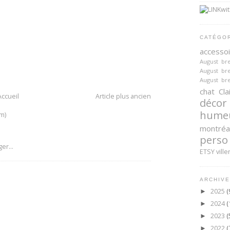
CATÉGO
accesso
August br
August br
August br
chat
Cla
Accueil
Article plus ancien
décor
hume
m)
montréa
perso
ETSY
ville
ARCHIVE
2025
(
►
2024
(
►
2023
(
►
2022
(
►