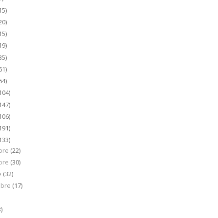
15)
20)
15)
19)
35)
61)
64)
104)
147)
106)
191)
133)
bre
(22)
bre
(30)
e
(32)
mbre
(17)
)
3)