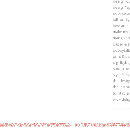
design lov
design*s
door sixt
fall for diy
love and 
make my 
mango and
paper & st
poppytalk
print & pa
sfgirlbyba
spoon for
style files
the design
the jealou
turntable
wit + deli