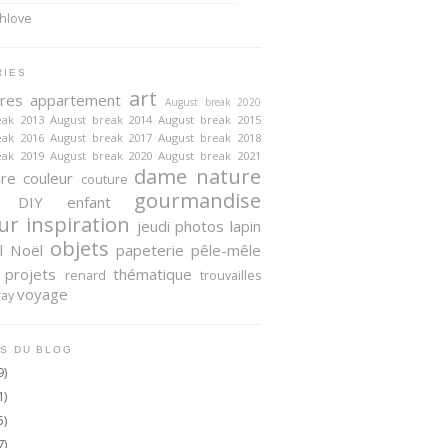
RIES
art
ires
appartement
August break 2020
eak 2013
August break 2014
August break 2015
eak 2016
August break 2017
August break 2018
eak 2019
August break 2020
August break 2021
dame nature
ire
couleur
couture
gourmandise
DIY
enfant
ur
inspiration
jeudi photos
lapin
objets
l
Noël
papeterie
pêle-mêle
projets
thématique
renard
trouvailles
voyage
ray
S DU BLOG
9)
1)
5)
7)