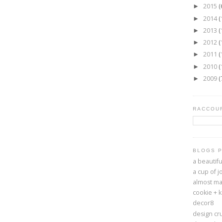
2015
(
►
2014
(
►
2013
(
►
2012
(
►
2011
(
►
2010
(
►
2009
(
►
RACCOUR
BLOGS 
a beautif
a cup of j
almost ma
cookie + 
decor8
design cr