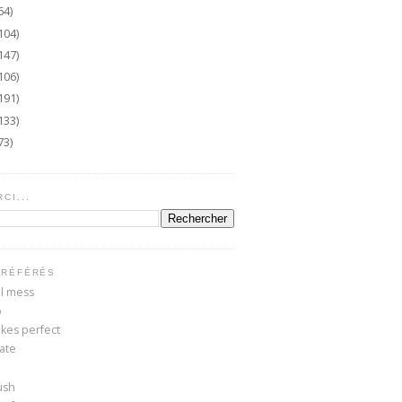
64)
104)
147)
106)
191)
133)
73)
CI...
PRÉFÉRÉS
ul mess
o
kes perfect
kate
ush