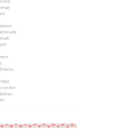
e fest
ponge
een
lemons
lemonade
 salt
itch
ttern
y
k bacon
 files
s curator
 kitchen
ght