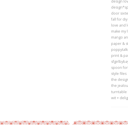
design lov
design*s
door sixt
fall for diy
love and 
make my 
mango and
paper & st
poppytalk
print & pa
sfgirlbyba
spoon for
style files
the design
the jealou
turntable
wit + deli