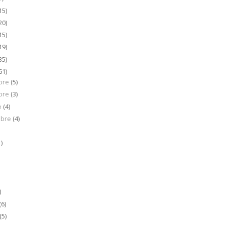
15)
20)
15)
19)
35)
61)
bre
(5)
bre
(3)
e
(4)
mbre
(4)
)
1)
)
(6)
(5)