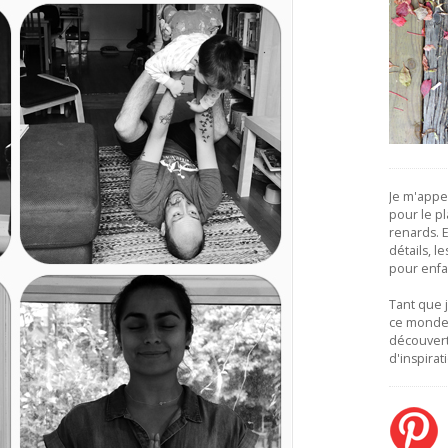
Je m'appe
pour le pla
renards. Et
détails, l
pour enfa
Tant que 
ce monde,
découver
d'inspirat