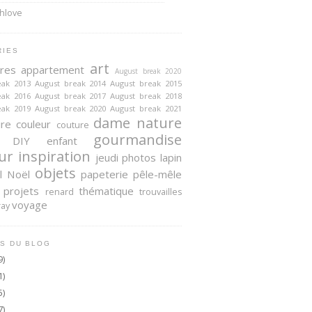
RIES
art
ires
appartement
August break 2020
eak 2013
August break 2014
August break 2015
eak 2016
August break 2017
August break 2018
eak 2019
August break 2020
August break 2021
dame nature
ire
couleur
couture
gourmandise
DIY
enfant
ur
inspiration
jeudi photos
lapin
objets
l
Noël
papeterie
pêle-mêle
projets
thématique
renard
trouvailles
voyage
ray
S DU BLOG
9)
1)
5)
7)