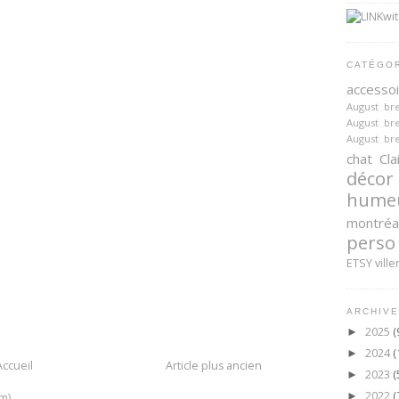
CATÉGO
accesso
August br
August br
August br
chat
Cla
décor
hume
montréa
perso
ETSY
ville
ARCHIVE
2025
(
►
2024
(
►
Accueil
Article plus ancien
2023
(
►
2022
(
m)
►