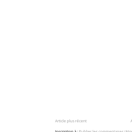
Article plus récent
Inscription à :
Publier les commentaires (Ato