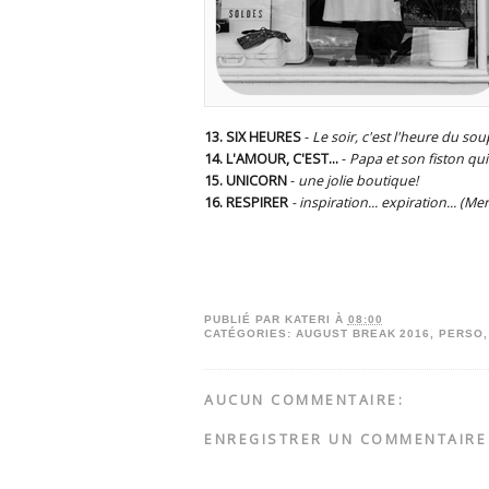
13. SIX HEURES
-
Le soir, c'est l'heure du sou
14. L'AMOUR, C'EST...
-
Papa et son fiston qu
15. UNICORN
-
une jolie boutique!
16. RESPIRER
- inspiration... expiration... (Me
PUBLIÉ PAR
KATERI
À
08:00
CATÉGORIES:
AUGUST BREAK 2016
,
PERSO
AUCUN COMMENTAIRE:
ENREGISTRER UN COMMENTAIRE