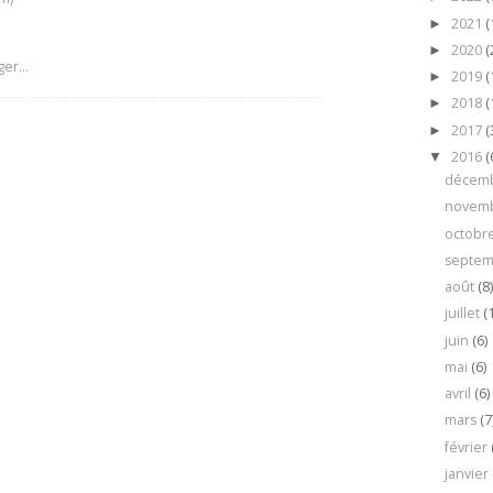
2021
(
►
2020
(
►
2019
(
►
2018
(
►
2017
(
►
2016
(
▼
décem
novem
octobr
septe
août
(8
juillet
(
juin
(6)
mai
(6)
avril
(6)
mars
(7
février
janvier