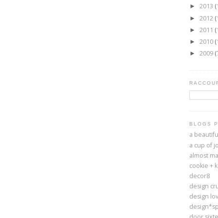
2013
(
►
2012
(
►
2011
(
►
2010
(
►
2009
(
►
RACCOUR
BLOGS 
a beautif
a cup of j
almost ma
cookie + 
decor8
design cr
design lov
design*s
door sixt