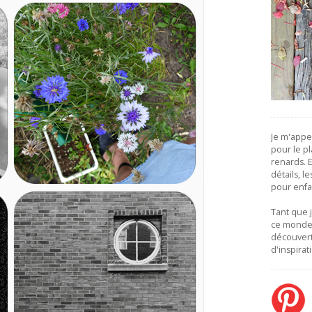
Je m'appe
pour le pla
renards. Et
détails, l
pour enfa
Tant que 
ce monde,
découver
d'inspirat