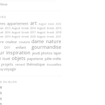
RIES
art
ires
appartement
August break 2020
eak 2013
August break 2014
August break 2015
eak 2016
August break 2017
August break 2018
eak 2019
August break 2020
August break 2021
dame nature
ire
couleur
couture
gourmandise
DIY
enfant
ur
inspiration
jeudi photos
lapin
objets
l
Noël
papeterie
pêle-mêle
projets
thématique
renard
trouvailles
voyage
ray
S DU BLOG
9)
1)
5)
7)