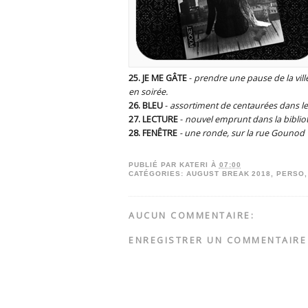
25. JE ME GÂTE
-
prendre une pause de la ville,
en soirée.
26. BLEU
-
assortiment de centaurées dans le
27. LECTURE
-
nouvel emprunt dans la bibli
28. FENÊTRE
- une ronde, sur la rue Gounod
PUBLIÉ PAR
KATERI
À
07:00
CATÉGORIES:
AUGUST BREAK 2018
,
PERSO
AUCUN COMMENTAIRE:
ENREGISTRER UN COMMENTAIRE