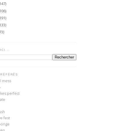
147)
106)
191)
133)
73)
CI...
PRÉFÉRÉS
ul mess
o
kes perfect
kate
ush
e fest
ponge
een