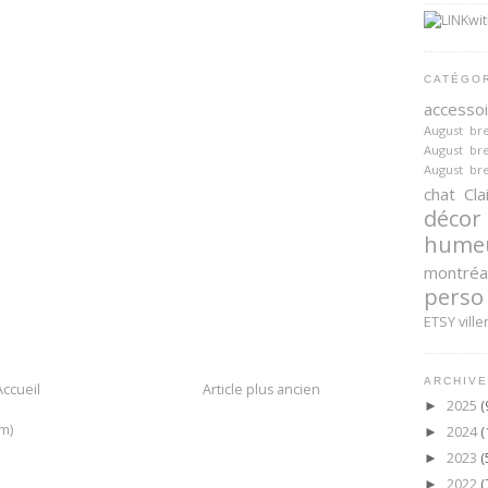
CATÉGO
accesso
August br
August br
August br
chat
Cla
décor
hume
montréa
perso
ETSY
ville
ARCHIVE
Accueil
Article plus ancien
2025
(
►
m)
2024
(
►
2023
(
►
2022
(
►