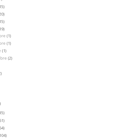
15)
20)
15)
19)
bre
(1)
bre
(1)
e
(1)
mbre
(2)
)
2)
)
35)
61)
64)
104)