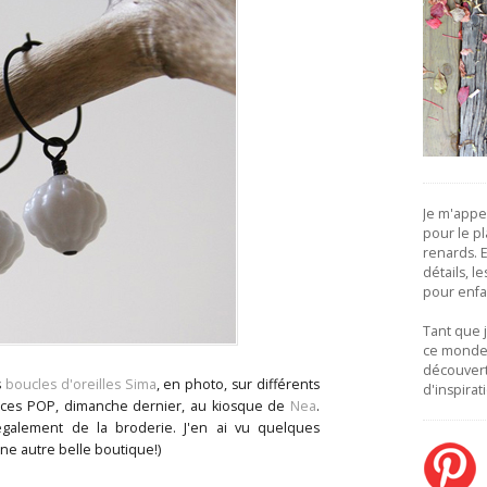
Je m'appe
pour le pla
renards. Et
détails, l
pour enfa
Tant que 
ce monde,
découver
s
boucles d'oreilles Sima
, en photo, sur différents
d'inspirat
u Puces POP, dimanche dernier, au kiosque de
Nea
.
t également de la broderie. J'en ai vu quelques
une autre belle boutique!)