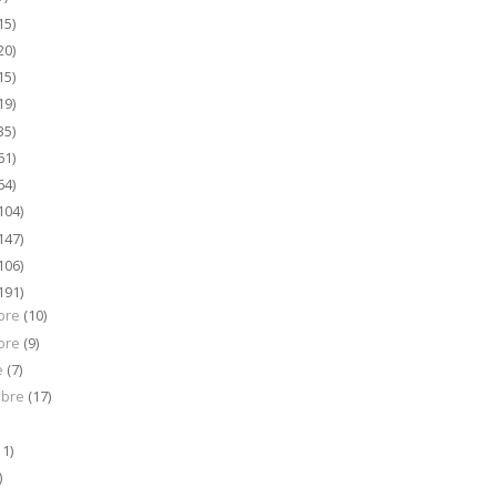
15)
20)
15)
19)
35)
61)
64)
104)
147)
106)
191)
bre
(10)
bre
(9)
e
(7)
mbre
(17)
)
11)
)