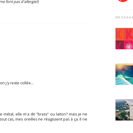
me font pas d'allergie!)
MESSAG
n j'y reste collée...
le métal, elle m'a dit "brass" ou laiton? mais je ne
 tout cas, mes oreilles ne réagissent pas à ça. Il ne