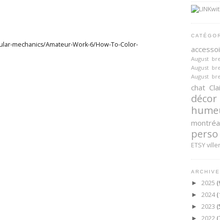
CATÉGO
pular-mechanics/Amateur-Work-6/How-To-Color-
accesso
August br
August br
August br
chat
Cla
décor
hume
montréa
perso
ETSY
ville
ARCHIVE
2025
(
►
2024
(
►
2023
(
►
2022
(
►