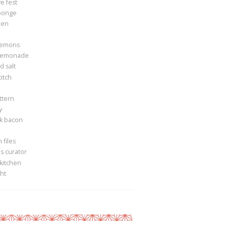
e fest
ponge
een
lemons
lemonade
 salt
itch
ttern
y
k bacon
 files
s curator
 kitchen
ght