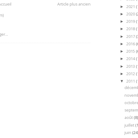
Accueil
Article plus ancien
2021
(
►
2020
(
►
m)
2019
(
►
2018
(
►
2017
(
►
2016
(
►
2015
(
►
2014
(
►
2013
(
►
2012
(
►
2011
(
▼
décem
novem
octobr
septe
août
(8
juillet
(
juin
(24