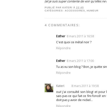
(et je suis super contente de voir qu'elles ne 
PUBLIÉ PAR
KATERI
À
22:45
CATÉGORIES:
ACCESSOIRES
,
HUMEUR
4 COMMENTAIRES:
Esther
8 mars 2011 à 16:58
C'est quoi ce métal noir ?
Répondre
Esther
8 mars 2011 à 17:00
Tu as vu son blog ? Bon, je quitte sino
Répondre
Kateri
8 mars 2011 à 19:58
oui! j'ai consulté son blog! et pour 
sais pas ce qui fait ce fini foncé! en
doit pas y avoir de nickel...
Répondre