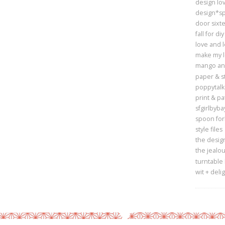
design lov
design*s
door sixt
fall for diy
love and 
make my 
mango and
paper & st
poppytalk
print & pa
sfgirlbyba
spoon for
style files
the design
the jealou
turntable
wit + deli