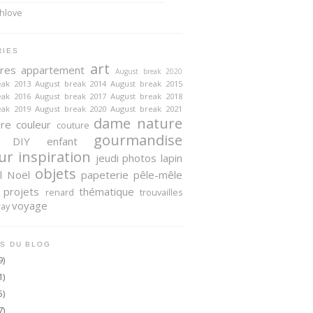
RIES
art
ires
appartement
August break 2020
eak 2013
August break 2014
August break 2015
eak 2016
August break 2017
August break 2018
eak 2019
August break 2020
August break 2021
dame nature
ire
couleur
couture
gourmandise
DIY
enfant
ur
inspiration
jeudi photos
lapin
objets
l
Noël
papeterie
pêle-mêle
projets
thématique
renard
trouvailles
voyage
ray
S DU BLOG
9)
1)
5)
7)