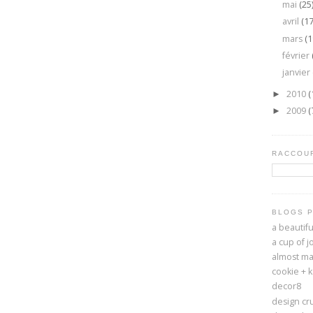
mai
(25
avril
(17
mars
(1
février
janvier
2010
(
►
2009
(
►
RACCOUR
BLOGS 
a beautif
a cup of j
almost ma
cookie + 
decor8
design cr