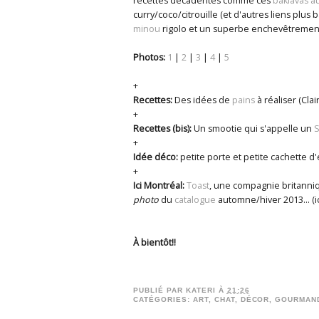
recettes décadentes comme ces
baklavas a
curry/coco/citrouille (et d'autres liens plus 
minou
rigolo et un superbe enchevêtreme
Photos:
1
|
2
|
3
|
4
|
5
+
Recettes:
Des idées de
pains
à réaliser (Cla
+
Recettes (bis):
Un smootie qui s'appelle un
S
+
Idée déco:
petite porte et petite cachette d'
+
Ici Montréal:
Toast
, une compagnie britanniq
photo
du
catalogue
automne/hiver 2013... (ic
À bientôt!!
PUBLIÉ PAR
KATERI
À
21:26
CATÉGORIES:
ART
,
CHAT
,
DÉCOR
,
GOURMAN