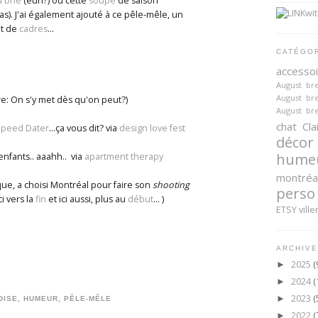
u brie
(euh?) ou cette
soupe
de saison
bas). J'ai également ajouté à ce pêle-mêle, un
nt de
cadres
...
CATÉGO
accesso
August br
August br
ire: On s'y met dès qu'on peut?)
August br
chat
Cla
peed Dater
...ça vous dit? via
design love fest
décor
hume
enfants.. aaahh.. via
apartment therapy
montréa
ue, a choisi Montréal pour faire son
shooting
perso
i vers la
fin
et ici aussi, plus au
début
... )
ETSY
ville
ARCHIVE
2025
(
►
2024
(
►
2023
(
►
DISE
,
HUMEUR
,
PÊLE-MÊLE
2022
(
►