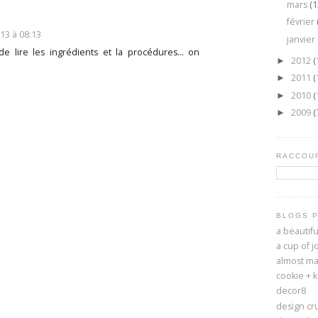
mars
(1
février
13 à 08:13
janvier
de lire les ingrédients et la procédures... on
2012
(
►
2011
(
►
2010
(
►
2009
(
►
RACCOUR
BLOGS 
a beautif
a cup of j
almost ma
cookie + 
decor8
design cr