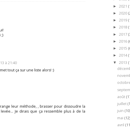
2021
(
►
2020
(
►
2019
(
►
2018
(
►
ui!
2017
(
►
 ;)
2016
(
►
2015
(
►
2014
(
►
2013
(
13 à 21:40
▼
décem
n met tout ça sur une liste alors! :)
novem
octobr
septe
août
(1
juillet
(
trange leur méthode, , brasser pour dissoudre la
juin
(10
 levée... Je dirais que ça ressemble plus à de la
mai
(12
avril
(11