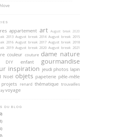
RIES
art
ires
appartement
August break 2020
eak 2013
August break 2014
August break 2015
eak 2016
August break 2017
August break 2018
eak 2019
August break 2020
August break 2021
dame nature
ire
couleur
couture
gourmandise
DIY
enfant
ur
inspiration
jeudi photos
lapin
objets
l
Noël
papeterie
pêle-mêle
projets
thématique
renard
trouvailles
voyage
ray
S DU BLOG
9)
1)
5)
7)