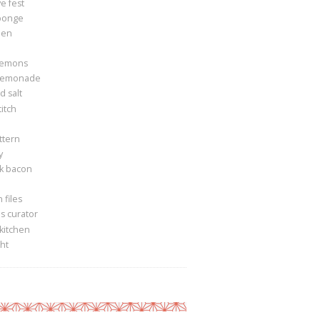
e fest
ponge
een
lemons
lemonade
 salt
itch
ttern
y
k bacon
 files
s curator
 kitchen
ght