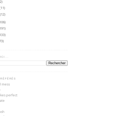
2)
(11)
(12)
106)
191)
133)
73)
CI...
PRÉFÉRÉS
ul mess
o
kes perfect
kate
ush