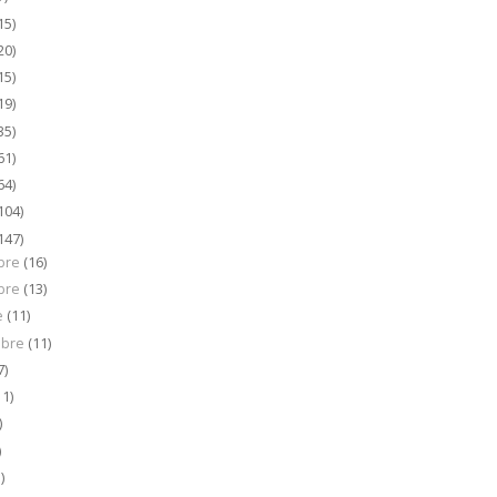
15)
20)
15)
19)
35)
61)
64)
104)
147)
bre
(16)
bre
(13)
e
(11)
mbre
(11)
7)
11)
)
)
)