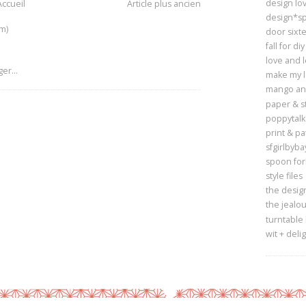
design lov
Accueil
Article plus ancien
design*s
m)
door sixt
fall for diy
love and 
make my 
mango and
paper & st
poppytalk
print & pa
sfgirlbyba
spoon for
style files
the design
the jealou
turntable
wit + deli