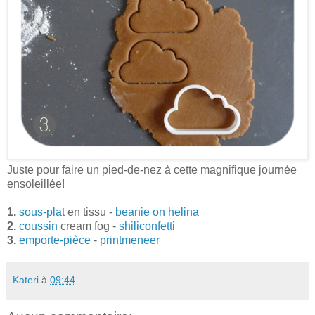
Juste pour faire un pied-de-nez à cette magnifique journée
ensoleillée!
1.
sous-plat
en tissu -
beanie on helina
2.
coussin
cream fog -
shiliconfetti
3.
emporte-pièce
-
printmeneer
Kateri
à
09:44